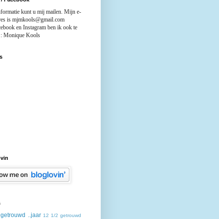
formatie kunt u mij mailen. Mijn e-
res is mjmkools@gmail.com
ebook en Instagram ben ik ook te
 : Monique Kools
s
vin
s
r getrouwd
..jaar
12 1/2 getrouwd