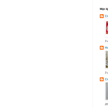
Mijn l
Cr
3 
Ho
3 
Cr
20