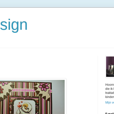
sign
Hoorn.
die ik
trakta
kinder
Mijn v
E-mail