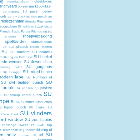
ng
notitieblokjes
nieuwjaarskaart
r of years
op een markt
opkikker
pasen
penny
pandaparty SU
egels
penny black muisjes
punch art
resisttechniek
rijbewijs
Rittersport
sizzix
scrapalbum
Sinterklaas
sizzix
sizzix
Friends
Sizzix Forest Friends
snoepverpakking
sneeuw
spellbinder
stampendous
stampinback
n up
sterkte
stoffen
SU
Su banners
SU beautiful
SU boeket
t
SU Big on Birthdays
oede wensen
SU flower shop
SU gorgeous
wering fields
e
SU mixed bunch
SU hexagon
odern label
SU Numbers of
SU
SU owl builder punch
e petals
su positive
su ponsen
SU
ts
SU scallop border punch
mpels
SU Summer Silhouettes
g topper punch
SU thinlits
SU
SU vlinders
s Circle Card
ord window
SU zoo babies
taart
 challenge
sweet 16
tag
thinking of
te
tentoonstelling
thanks
im holtz
uil SU
uil
trouwen