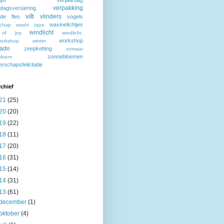
ijn
verjaardag
verpakking
rdagsversiering
vilt
vlinders
rde fles
vogels
waxinelichtjes
schap
washi tape
windlicht
 of joy
windlicht.
workshop
workshop
winter
ado
zeepketting
zomaar
zonnebloemen
bloem
rschapsfelicitatie
chief
21
(25)
20
(20)
19
(22)
18
(11)
17
(20)
16
(31)
15
(14)
14
(31)
13
(61)
december
(1)
oktober
(4)