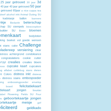
3d
25 jaar getrouwd
30 jaar
50 jaar
40 jaar
40 jaar getrouwd
r getrouwd
65jaar
a nice cuppa tea
ylverf
alcohol inkt
Animal Outing SU
kadotasje
ballon
banners
nkje
beterschap
Bedankt
schap SU stempels
bioscoopbon
bloemen
builder SU
Bister
emenkaart
bodylotion
king
boeket vol goede wensen
Challenge
t stans
cake
oladereep versiering
clear
istress achtergrond
condoleance
congratulations
cookie cutter
crealies
n’Up!
crealies bloem
cupcake kaart
cupcakes
ross
ug alfabet
cuttlebug stans
dieten
distress inkt
ent Colors
distress
embospoeder
distress stains
s
ing
embossingpoeder
envelop
felicitatiekaart
h board
itatiekaart jongen
fimoklei
label
Flowering Fields SU
Four
geboortekaartje jongen
rs
ortekaartje meisje
gef
liciteerd
geldkado