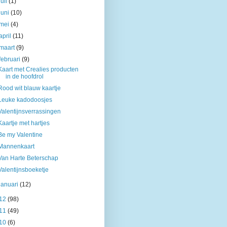
juli
(1)
juni
(10)
mei
(4)
april
(11)
maart
(9)
februari
(9)
Kaart met Crealies producten
in de hoofdrol
Rood wit blauw kaartje
Leuke kadodoosjes
Valentijnsverrassingen
Kaartje met hartjes
Be my Valentine
Mannenkaart
Van Harte Beterschap
Valentijnsboeketje
januari
(12)
12
(98)
11
(49)
10
(6)