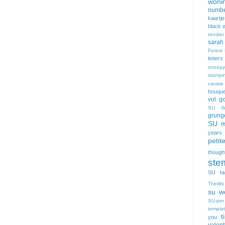
woni
numbe
kaartje
black 
rendier
sarah
Forest 
letters
snoopy
stampi
creatie
bouque
vol g
SU flo
grung
SU m
years
petit
though
ste
SU ta
Thinlit
su w
SU-per
templa
t
you