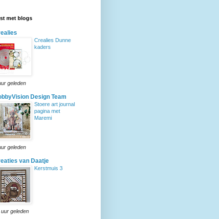
ijst met blogs
ealies
Crealies Dunne
kaders
uur geleden
bbyVision Design Team
Stoere art journal
pagina met
Maremi
uur geleden
eaties van Daatje
Kerstmuis 3
 uur geleden