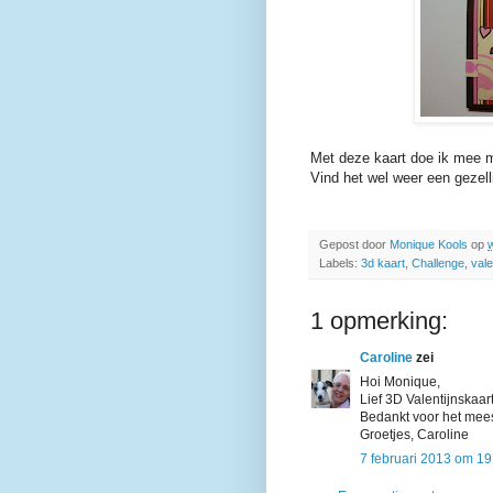
Met deze kaart doe ik mee 
Vind het wel weer een gezell
Gepost door
Monique Kools
op
Labels:
3d kaart
,
Challenge
,
vale
1 opmerking:
Caroline
zei
Hoi Monique,
Lief 3D Valentijnskaa
Bedankt voor het mee
Groetjes, Caroline
7 februari 2013 om 19