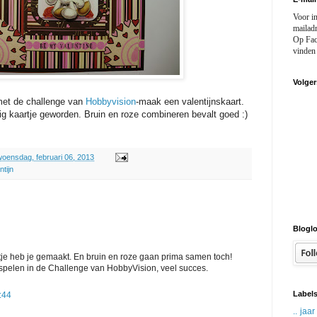
Voor in
mailad
Op Fac
vinden
Volger
met de challenge van
Hobbyvision
-maak een valentijnskaart.
ig kaartje geworden. Bruin en roze combineren bevalt goed :)
woensdag, februari 06, 2013
ntijn
Bloglo
rtje heb je gemaakt. En bruin en roze gaan prima samen toch!
spelen in de Challenge van HobbyVision, veel succes.
Label
:44
.. jaa