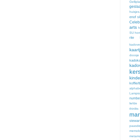
Gellipl
gesla
huisje
enof sl
Celeb
arts
h
SU
hon
rite
kadove
kaar
doosje
kadoka
kado
kers
kinde
koffi
alphab
Lampi
number
liefde
thinlits
mar
stewa
paasde
memob
metamo