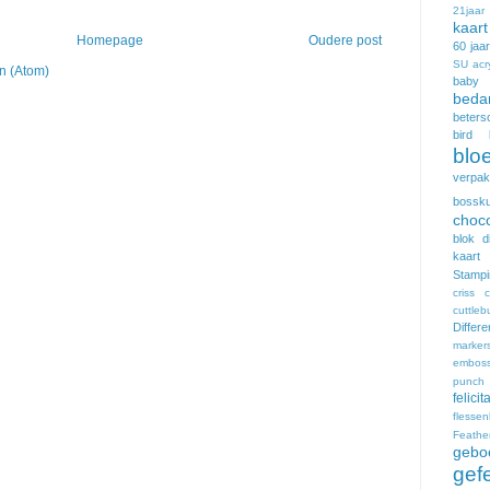
21jaar
kaart
Homepage
Oudere post
60 jaa
SU
acr
n (Atom)
baby 
beda
beter
bird 
blo
verpak
bossku
choc
blok d
kaart
Stampi
criss c
cuttleb
Differ
marker
emboss
punc
felic
flessen
Feathe
gebo
gefe