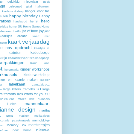
gelukkig nieuwjaar
ate
gesk
agd
getrouwd
giraf
halloween
hanger voor tas
s. kinderworkshop
happy birthday
Happy
eutels
hero
rations
herfst
hardwood
oliday home SU
Home Sweet Home
jar of love
joy
just
denkaart
hotfix
kaarsjes creatie
kaart met
kaart verjaardag
nster
tje nav opdracht
kaartjes in
kadodoosje
kadobon
artje
kadolabel voor fles
kadopasje
verpakkingen
Karin Joan
t
Kinder workshops
kerstmarkt
rknutsels
kinderworkshop
e/thee en kaartje maken
labeler
labelkaart
et
Lama/alpaca
large letters framelits SU
large
on
s framelits dies
letters for you SU
lin-en-lene mallen
little numbers
mannenkaart
Ludiec
ianne design
martha
rt pons
masker
melkpakjes
memoblokje
coratie paasknutsels
mercireepjes
Memory Box
ord
nieuwe
new home
rfose