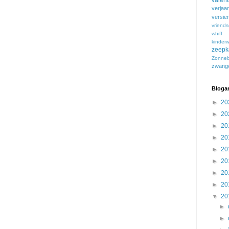
valent
verjaa
versie
vriend
whiff
kinder
zeepk
Zonne
zwange
Blogar
►
20
►
20
►
20
►
20
►
20
►
20
►
20
►
20
▼
20
►
►